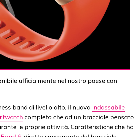
nibile ufficialmente nel nostro paese con
ness band di livello alto, il nuovo
indossabile
rtwatch
completo che ad un bracciale pensato
ante le proprie attività. Caratteristiche che ha
 Band 6
, diretto concorrente del bracciale