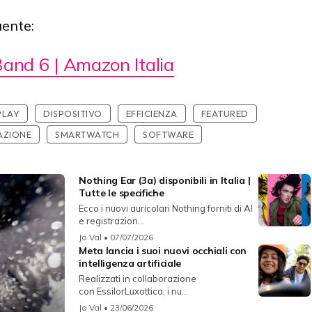
uente:
and 6 | Amazon Italia
PLAY
DISPOSITIVO
EFFICIENZA
FEATURED
AZIONE
SMARTWATCH
SOFTWARE
Nothing Ear (3a) disponibili in Italia |
Tutte le specifiche
Ecco i nuovi auricolari Nothing forniti di AI
e registrazion...
Jo Val
• 07/07/2026
Meta lancia i suoi nuovi occhiali con
intelligenza artificiale
Realizzati in collaborazione
con EssilorLuxottica, i nu...
Jo Val
• 23/06/2026