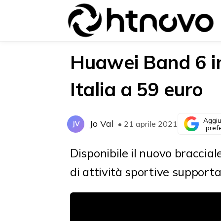
Huawei Band 6 i
Italia a 59 euro
{{POSTS[0].LABEL}}
{{POSTS[0].LABEL}}
{{posts[0].title}}
{{posts[0].title}}
Aggiu
Jo Val
• 21 aprile 2021
JV
pref
Disponibile il nuovo braccia
di attività sportive supporta