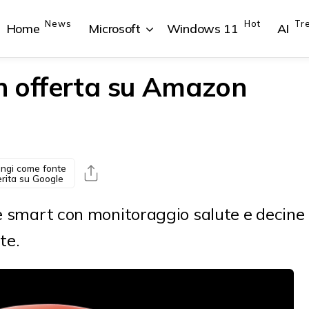
News
Hot
Tr
Home
Microsoft
Windows 11
AI
n offerta su Amazon
{{POSTS[1].LABEL}}
{{POSTS[1].LABEL}}
{{POSTS[2].LABEL}}
{{POSTS[2].LABEL}}
{{posts[1].title}}
{{posts[1].title}}
{{posts[2].title}}
{{posts[2].title}}
ngi come fonte
erita su Google
le smart con monitoraggio salute e decine
te.