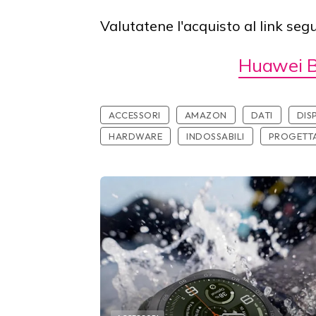
Valutatene l'acquisto al link seg
Huawei B
ACCESSORI
AMAZON
DATI
DIS
HARDWARE
INDOSSABILI
PROGETT