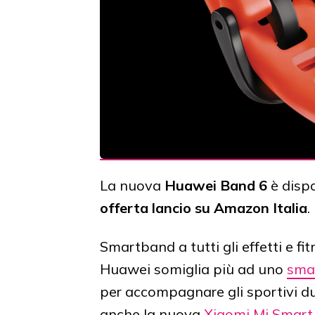
La nuova
Huawei Band 6
è dispo
offerta lancio su Amazon Italia
.
Smartband a tutti gli effetti e fit
Huawei somiglia più ad uno
sma
per accompagnare gli sportivi dur
anche la nuova
Xiaomi Mi Smart