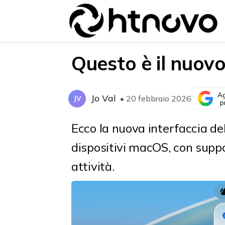
Questo è il nuov
Ag
Jo Val
• 20 febbraio 2026
JV
{{POSTS[0].LABEL}}
{{POSTS[0].LABEL}}
p
{{posts[0].title}}
{{posts[0].title}}
Ecco la nuova interfaccia del
dispositivi macOS, con supp
attività.