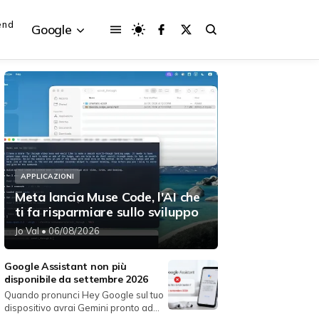
end
Google
{{POSTS[3].LABEL}}
{{POSTS[3].LABEL}}
{{posts[3].title}}
{{posts[3].title}}
APPLICAZIONI
Meta lancia Muse Code, l'AI che
ti fa risparmiare sullo sviluppo
Jo Val
• 06/08/2026
Google Assistant non più
disponibile da settembre 2026
Quando pronunci Hey Google sul tuo
dispositivo avrai Gemini pronto ad...