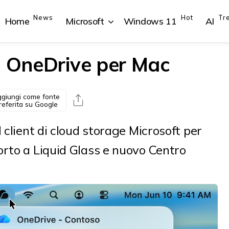
News
Hot
Tr
Home
Microsoft
Windows 11
AI
o OneDrive per Mac
giungi come fonte
{{POSTS[1].LABEL}}
{{POSTS[1].LABEL}}
{{POSTS[2].LABEL}}
{{POSTS[2].LABEL}}
referita su Google
{{posts[1].title}}
{{posts[1].title}}
{{posts[2].title}}
{{posts[2].title}}
 client di cloud storage Microsoft per
orto a Liquid Glass e nuovo Centro