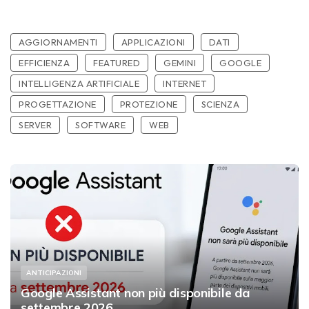
AGGIORNAMENTI
APPLICAZIONI
DATI
EFFICIENZA
FEATURED
GEMINI
GOOGLE
INTELLIGENZA ARTIFICIALE
INTERNET
PROGETTAZIONE
PROTEZIONE
SCIENZA
SERVER
SOFTWARE
WEB
ANTICIPAZIONI
Google Assistant non più disponibile da
settembre 2026