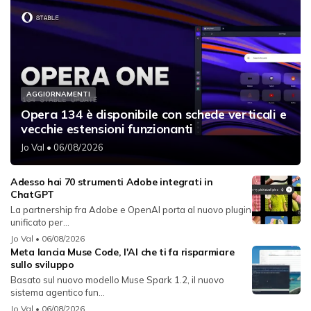
AGGIORNAMENTI
Opera 134 è disponibile con schede verticali e
vecchie estensioni funzionanti
Jo Val
• 06/08/2026
Adesso hai 70 strumenti Adobe integrati in
ChatGPT
La partnership fra Adobe e OpenAI porta al nuovo plugin
unificato per...
Jo Val
• 06/08/2026
Meta lancia Muse Code, l'AI che ti fa risparmiare
sullo sviluppo
Basato sul nuovo modello Muse Spark 1.2, il nuovo
sistema agentico fun...
Jo Val
• 06/08/2026