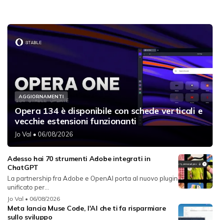
AGGIORNAMENTI
Opera 134 è disponibile con schede verticali e
vecchie estensioni funzionanti
Jo Val
• 06/08/2026
Adesso hai 70 strumenti Adobe integrati in
ChatGPT
La partnership fra Adobe e OpenAI porta al nuovo plugin
unificato per...
Jo Val
• 06/08/2026
Meta lancia Muse Code, l'AI che ti fa risparmiare
sullo sviluppo