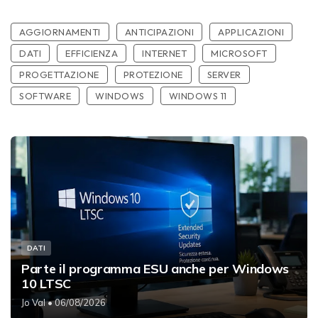
AGGIORNAMENTI
ANTICIPAZIONI
APPLICAZIONI
DATI
EFFICIENZA
INTERNET
MICROSOFT
PROGETTAZIONE
PROTEZIONE
SERVER
SOFTWARE
WINDOWS
WINDOWS 11
DATI
Parte il programma ESU anche per Windows
10 LTSC
Jo Val
• 06/08/2026