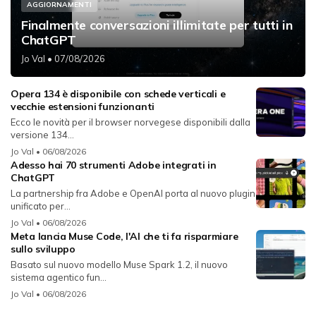
AGGIORNAMENTI
Finalmente conversazioni illimitate per tutti in
ChatGPT
Jo Val
• 07/08/2026
Opera 134 è disponibile con schede verticali e
vecchie estensioni funzionanti
Ecco le novità per il browser norvegese disponibili dalla
versione 134...
Jo Val
• 06/08/2026
Adesso hai 70 strumenti Adobe integrati in
ChatGPT
La partnership fra Adobe e OpenAI porta al nuovo plugin
unificato per...
Jo Val
• 06/08/2026
Meta lancia Muse Code, l'AI che ti fa risparmiare
sullo sviluppo
Basato sul nuovo modello Muse Spark 1.2, il nuovo
sistema agentico fun...
Jo Val
• 06/08/2026