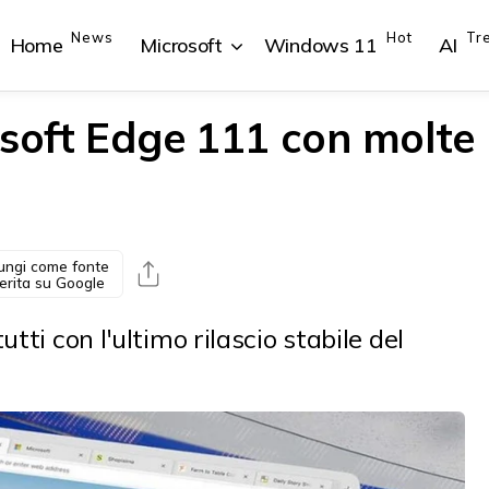
News
Hot
Tr
Home
Microsoft
Windows 11
AI
osoft Edge 111 con molte
{{POSTS[1].LABEL}}
{{POSTS[1].LABEL}}
{{POSTS[2].LABEL}}
{{POSTS[2].LABEL}}
{{posts[1].title}}
{{posts[1].title}}
{{posts[2].title}}
{{posts[2].title}}
ungi come fonte
erita su Google
tti con l'ultimo rilascio stabile del