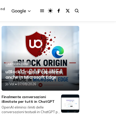
end
Google
{{POSTS[3].LABEL}}
{{POSTS[3].LABEL}}
{{posts[3].title}}
{{posts[3].title}}
ANTICIPAZIONI
uBlock Origin al capolinea
anche in Microsoft Edge
Jo Val
• 07/08/2026
Finalmente conversazioni
illimitate per tutti in ChatGPT
OpenAI elimina i limiti delle
conversazioni testuali in ChatGPT per