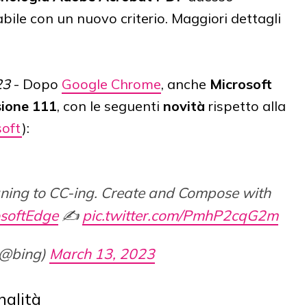
abile con un nuovo criterio. Maggiori dettagli
23
- Dopo
Google Chrome
, anche
Microsoft
sione 111
, con le seguenti
novità
rispetto alla
soft
):
ning to CC-ing. Create and Compose with
softEdge
✍️
pic.twitter.com/PmhP2cqG2m
(@bing)
March 13, 2023
nalità