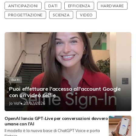
ANTICIPAZIONI
DATI
EFFICIENZA
HARDWARE
PROGETTAZIONE
SCIENZA
VIDEO
DATI
Puoi effettuare l'accesso all'account Google
con un video selfie
Jo Val
• 23/07/2026
OpenAI lancia GPT‑Live per conversazioni davvero
umane con l'AI
Il modello è la nuova base di ChatGPT Voice e porta
l'intera...