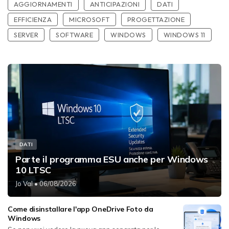
AGGIORNAMENTI
ANTICIPAZIONI
DATI
EFFICIENZA
MICROSOFT
PROGETTAZIONE
SERVER
SOFTWARE
WINDOWS
WINDOWS 11
DATI
Parte il programma ESU anche per Windows
10 LTSC
Jo Val
• 06/08/2026
Come disinstallare l'app OneDrive Foto da
Windows