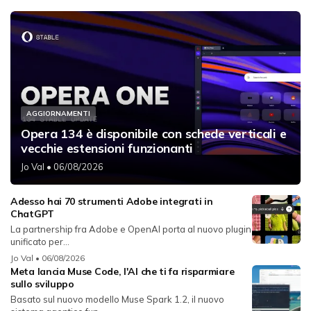
AGGIORNAMENTI
Opera 134 è disponibile con schede verticali e
vecchie estensioni funzionanti
Jo Val
• 06/08/2026
Adesso hai 70 strumenti Adobe integrati in
ChatGPT
La partnership fra Adobe e OpenAI porta al nuovo plugin
unificato per...
Jo Val
• 06/08/2026
Meta lancia Muse Code, l'AI che ti fa risparmiare
sullo sviluppo
Basato sul nuovo modello Muse Spark 1.2, il nuovo