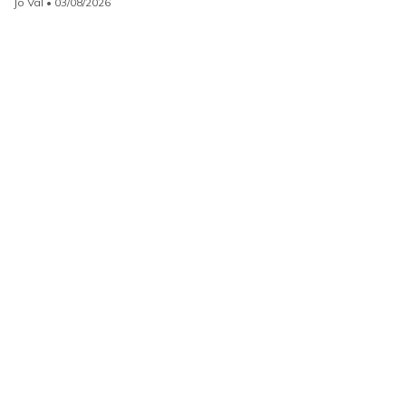
Jo Val
• 03/08/2026