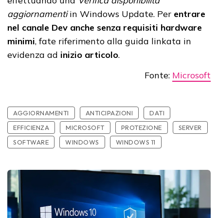
effettuando una
Verifica disponibilità
aggiornamenti
in Windows Update. Per
entrare
nel canale Dev anche senza requisiti hardware
minimi
, fate riferimento alla guida linkata in
evidenza ad
inizio articolo
.
Fonte:
Microsoft
AGGIORNAMENTI
ANTICIPAZIONI
DATI
EFFICIENZA
MICROSOFT
PROTEZIONE
SERVER
SOFTWARE
WINDOWS
WINDOWS 11