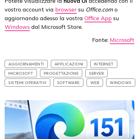
Potete visualizzare la
nuova UI
accedendo con il
vostro account via
browser
su
Office.com
o
aggiornando adesso la vostra
Office App
su
Windows
dal Microsoft Store.
Fonte:
Microsoft
AGGIORNAMENTI
APPLICAZIONI
INTERNET
MICROSOFT
PROGETTAZIONE
SERVER
SISTEMI OPERATIVI
SOFTWARE
WEB
WINDOWS