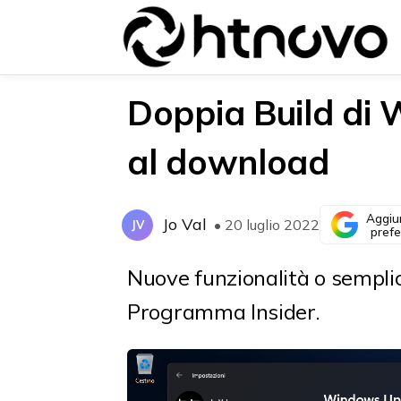
Doppia Build di 
al download
{{POSTS[0].LABEL}}
{{POSTS[0].LABEL}}
{{posts[0].title}}
{{posts[0].title}}
Aggiu
Jo Val
• 20 luglio 2022
JV
prefe
Nuove funzionalità o semplice
Programma Insider.