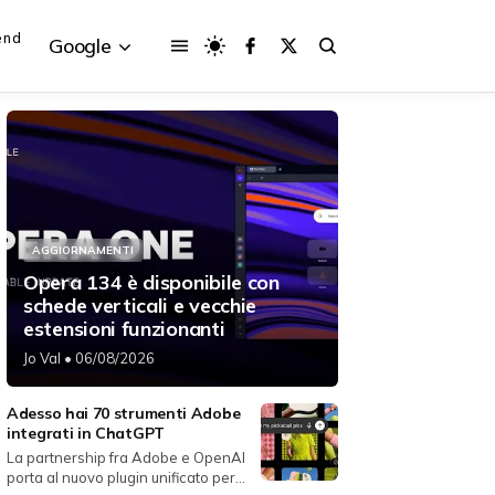
end
Google
{{POSTS[3].LABEL}}
{{POSTS[3].LABEL}}
AGGIORNAMENTI
{{posts[3].title}}
{{posts[3].title}}
Opera 134 è disponibile con
schede verticali e vecchie
estensioni funzionanti
Jo Val
• 06/08/2026
Adesso hai 70 strumenti Adobe
integrati in ChatGPT
La partnership fra Adobe e OpenAI
porta al nuovo plugin unificato per...