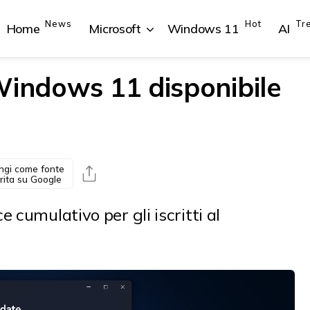
News
Hot
Tr
Home
Microsoft
Windows 11
AI
Windows 11 disponibile
{{POSTS[1].LABEL}}
{{POSTS[1].LABEL}}
{{POSTS[2].LABEL}}
{{POSTS[2].LABEL}}
{{posts[1].title}}
{{posts[1].title}}
{{posts[2].title}}
{{posts[2].title}}
ngi come fonte
rita su Google
 cumulativo per gli iscritti al