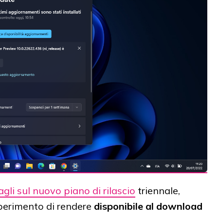
agli sul nuovo piano di rilascio
triennale,
perimento di rendere
disponibile al download