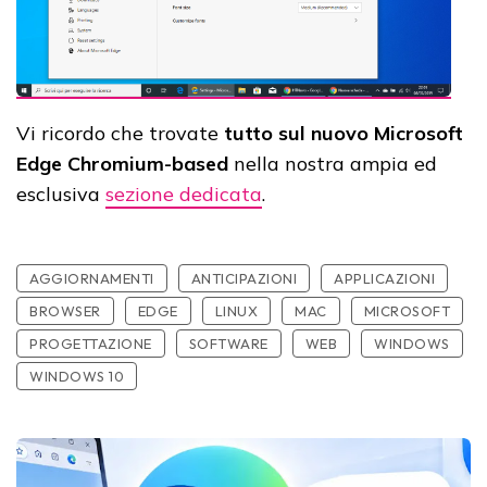
Vi ricordo che trovate
tutto sul nuovo Microsoft
Edge Chromium-based
nella nostra ampia ed
esclusiva
sezione dedicata
.
AGGIORNAMENTI
ANTICIPAZIONI
APPLICAZIONI
BROWSER
EDGE
LINUX
MAC
MICROSOFT
PROGETTAZIONE
SOFTWARE
WEB
WINDOWS
WINDOWS 10