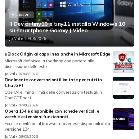
MICROSOFT
Il Dev di tiny10 e tiny11 installa Windows 10
su smartphone Galaxy | Video
Jo Val
• 10/08/2026
uBlock Origin al capolinea anche in Microsoft Edge
Microsoft definisce la roadmap che porterà alla
dismissione delle este...
Jo Val
• 07/08/2026
Finalmente conversazioni illimitate per tutti in
ChatGPT
OpenAI elimina i limiti delle conversazioni testuali in
ChatGPT per i...
Jo Val
• 07/08/2026
Opera 134 è disponibile con schede verticali e
vecchie estensioni funzionanti
Ecco le novità per il browser norvegese disponibili dalla
versione 134...
Jo Val
• 06/08/2026