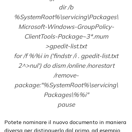
dir /b
%SystemRoot%\servicing\Packages\
Microsoft-Windows-GroupPolicy-
ClientTools-Package~3*.mum
>gpedit-list.txt
for /f %%i in ('findstr /i . gpedit-list.txt
2^>nul') do dism /online /norestart
/remove-
package:"%SystemRoot%\servicing\
Packages\%%i"
pause
Potete nominare il nuovo documento in maniera
diversa per distinguerlo dal primo, ad esempio