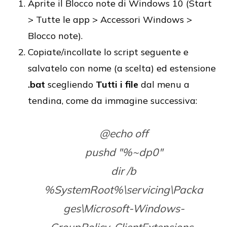
Aprite il Blocco note di Windows 10 (Start
> Tutte le app > Accessori Windows >
Blocco note).
Copiate/incollate lo script seguente e
salvatelo con nome (a scelta) ed estensione
.bat
scegliendo
Tutti i file
dal menu a
tendina, come da immagine successiva:
@echo off
pushd "%~dp0"
dir /b
%SystemRoot%\servicing\Packa
ges\Microsoft-Windows-
GroupPolicy-ClientExtensions-