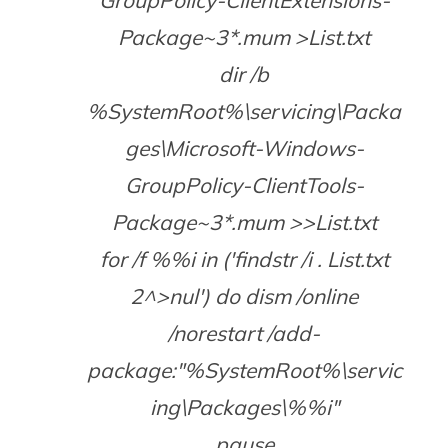
Package~3*.mum >List.txt
dir /b
%SystemRoot%\servicing\Packa
ges\Microsoft-Windows-
GroupPolicy-ClientTools-
Package~3*.mum >>List.txt
for /f %%i in ('findstr /i . List.txt
2^>nul') do dism /online
/norestart /add-
package:"%SystemRoot%\servic
ing\Packages\%%i"
pause