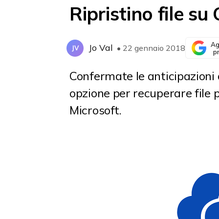
Ripristino file s
Ag
Jo Val
• 22 gennaio 2018
JV
p
Confermate le anticipazioni 
opzione per recuperare file p
Microsoft.