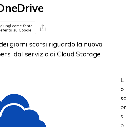
u OneDrive
giungi come fonte
referita su Google
dei giorni scorsi riguardo la nuova
ersi dal servizio di Cloud Storage
L
o
sc
or
s
o