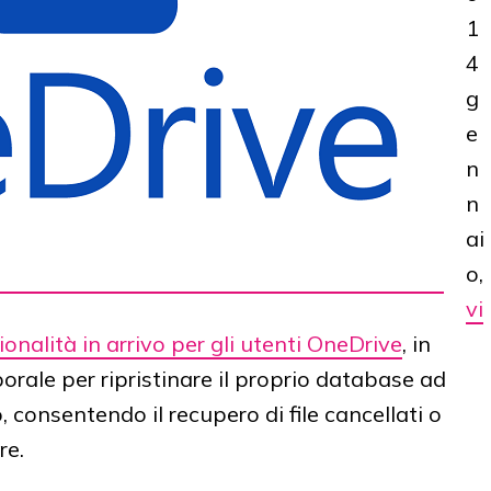
1
4
g
e
n
n
ai
o,
vi
nalità in arrivo per gli utenti OneDrive
, in
rale per ripristinare il proprio database ad
 consentendo il recupero di file cancellati o
re.