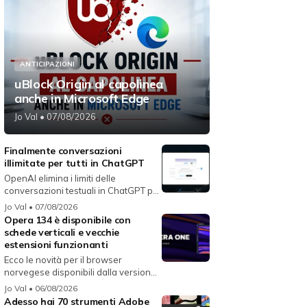
ANTICIPAZIONI
uBlock Origin al capolinea
anche in Microsoft Edge
Jo Val
• 07/08/2026
Finalmente conversazioni
illimitate per tutti in ChatGPT
OpenAI elimina i limiti delle
conversazioni testuali in ChatGPT per
i...
Jo Val
• 07/08/2026
Opera 134 è disponibile con
schede verticali e vecchie
estensioni funzionanti
Ecco le novità per il browser
norvegese disponibili dalla versione
134...
Jo Val
• 06/08/2026
Adesso hai 70 strumenti Adobe