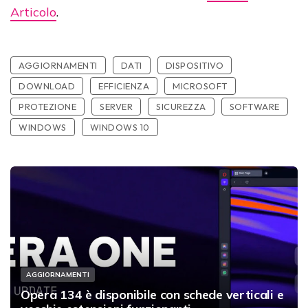
Articolo
.
AGGIORNAMENTI
DATI
DISPOSITIVO
DOWNLOAD
EFFICIENZA
MICROSOFT
PROTEZIONE
SERVER
SICUREZZA
SOFTWARE
WINDOWS
WINDOWS 10
AGGIORNAMENTI
Opera 134 è disponibile con schede verticali e