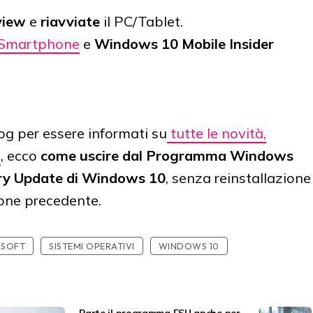
view
e
riavviate
il PC/Tablet.
Smartphone
e
Windows 10 Mobile Insider
g per essere informati su
tutte le novità,
0
, ecco
come uscire dal Programma Windows
ary Update di Windows 10
, senza reinstallazione
ione precedente.
OSOFT
SISTEMI OPERATIVI
WINDOWS 10
Parte il programma ESU anche per