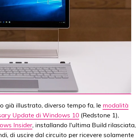
 già illustrato, diverso tempo fa, le
modalità
ersary Update di Windows 10
(Redstone 1),
ws Insider
, installando l'ultima Build rilasciata,
ndi, di uscire dal circuito per ricevere solamente