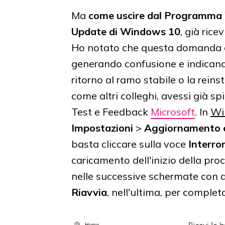
Ma
come uscire dal Programma 
Update di Windows 10
, già rice
Ho notato che questa domanda è 
generando confusione e indicando
ritorno al ramo stabile o la rein
come altri colleghi, avessi già s
Test e Feedback
Microsoft
.
In
Wi
Impostazioni
>
Aggiornamento e
basta cliccare sulla voce
Interro
caricamento dell'inizio della pro
nelle successive schermate con av
Riavvia
, nell'ultima, per complet