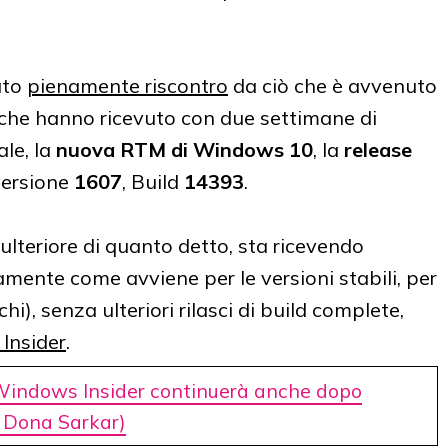
ato
pienamente riscontro
da ciò che è avvenuto
er che hanno ricevuto con due settimane di
ale, la
nuova RTM di Windows 10
, la
release
versione
1607
, Build
14393
.
ulteriore di quanto detto, sta ricevendo
mente come avviene per le versioni stabili, per
chi), senza ulteriori rilasci di build complete,
 Insider
.
Windows Insider continuerà anche dopo
i Dona Sarkar)