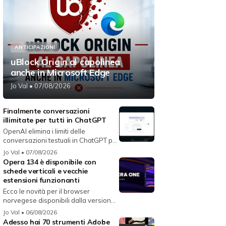
ANTICIPAZIONI
uBlock Origin al capolinea
anche in Microsoft Edge
Jo Val
• 07/08/2026
Finalmente conversazioni
illimitate per tutti in ChatGPT
OpenAI elimina i limiti delle
conversazioni testuali in ChatGPT per
i...
Jo Val
• 07/08/2026
Opera 134 è disponibile con
schede verticali e vecchie
estensioni funzionanti
Ecco le novità per il browser
norvegese disponibili dalla versione
134...
Jo Val
• 06/08/2026
Adesso hai 70 strumenti Adobe