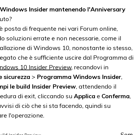
Windows Insider mantenendo l'Anniversary
vuto?
posta di frequente nei vari Forum online,
 soluzioni errate e non necessarie, come il
stallazione di Windows 10, nonostante io stesso,
piegato che è sufficiente uscire dal Programma di
ndows 10 Insider Preview
, recandovi in
 sicurezza
>
Programma Windows Insider
,
mpi le build Insider Preview
, attendendo il
cedura di exit, cliccando su
Applica
e
Conferma
,
visi di ciò che si sta facendo, quindi su
are l'operazione.
Sem