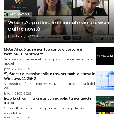
APPLICAZIONI
WhatsApp attiva le chiamate via browser
e altre novità
Jo Val
• 28/07/2026
Meta AI può agire per tuo conto e portare a
termine i tuoi progetti
Si va verso la superintelligenza personale grazie al nuovo
modell...
Jo Val
• 25/07/2026
Sì, Start ridimensionabile e taskbar mobile anche in
Windows 11 25H2
Microsoft conferma l'implementazione di tutte le novità del
2026...
Jo Val
• 24/07/2026
Ecco lo streaming gratis con pubblicità per giochi
XBOX
Microsoft lancia la nuova opzione di gioco gratuito sul
cloud per...
Jo Val
• 24/07/2026