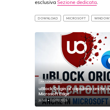
esclusiva
Sezione dedicata
.
DOWNLOAD
MICROSOFT
WINDOWS
ANTICIPAZIONI
uBlock Origin al capolinea anche in
Microsoft Edge
Jo Val
• 07/08/2026