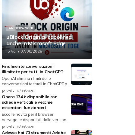
ANTICIPAZIONI
uBlock Origin al capolinea
anche in Microsoft Edge
Jo Val
• 07/08/2026
Finalmente conversazioni
illimitate per tutti in ChatGPT
OpenAI elimina i limiti delle
conversazioni testuali in ChatGPT per
i...
Jo Val
• 07/08/2026
Opera 134 è disponibile con
schede verticali e vecchie
estensioni funzionanti
Ecco le novità per il browser
norvegese disponibili dalla versione
134...
Jo Val
• 06/08/2026
Adesso hai 70 strumenti Adobe