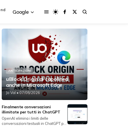
end
Google
{{POSTS[3].LABEL}}
{{POSTS[3].LABEL}}
{{posts[3].title}}
{{posts[3].title}}
ANTICIPAZIONI
uBlock Origin al capolinea
anche in Microsoft Edge
Jo Val
• 07/08/2026
Finalmente conversazioni
illimitate per tutti in ChatGPT
OpenAI elimina i limiti delle
conversazioni testuali in ChatGPT per