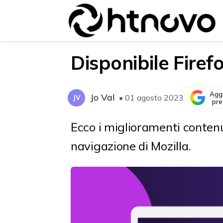
Disponibile Firef
Agg
Jo Val
• 01 agosto 2023
JV
{{POSTS[0].LABEL}}
{{POSTS[0].LABEL}}
pre
{{posts[0].title}}
{{posts[0].title}}
Ecco i miglioramenti contenu
navigazione di Mozilla.