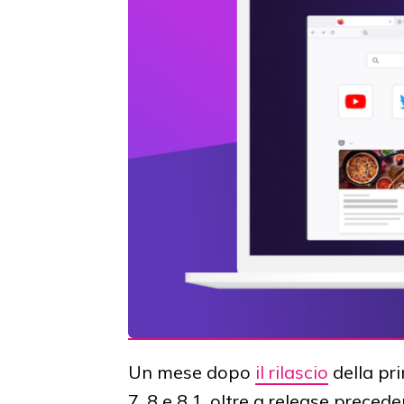
Un mese dopo
il rilascio
della pr
7, 8 e 8.1, oltre a release prec