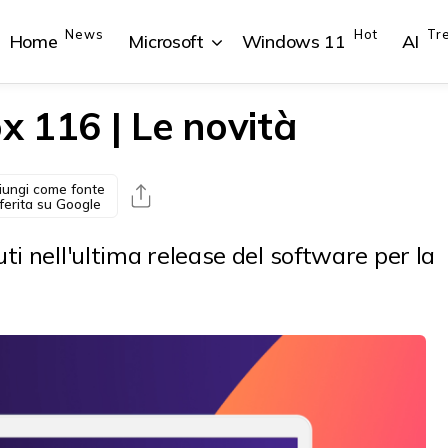
News
Hot
Tr
Home
Microsoft
Windows 11
AI
ox 116 | Le novità
iungi come fonte
{{POSTS[1].LABEL}}
{{POSTS[1].LABEL}}
{{POSTS[2].LABEL}}
{{POSTS[2].LABEL}}
ferita su Google
{{posts[1].title}}
{{posts[1].title}}
{{posts[2].title}}
{{posts[2].title}}
ti nell'ultima release del software per la