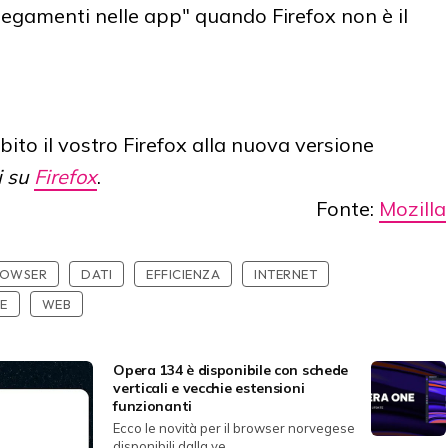
llegamenti nelle app" quando Firefox non è il
bito il vostro Firefox alla nuova versione
i su
Firefox
.
Fonte:
Mozilla
ROWSER
DATI
EFFICIENZA
INTERNET
E
WEB
Opera 134 è disponibile con schede
verticali e vecchie estensioni
funzionanti
Ecco le novità per il browser norvegese
disponibili dalla ve...