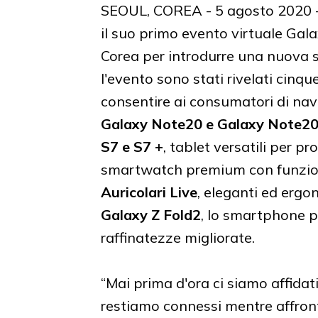
SEOUL, COREA - 5 agosto 2020 - 
il suo primo evento virtuale Ga
Corea per introdurre una nuova su
l'evento sono stati rivelati cinq
consentire ai consumatori di na
Galaxy Note20 e Galaxy Note20
S7 e S7 +
, tablet versatili per pr
smartwatch premium con funzion
Auricolari Live
, eleganti ed ergo
Galaxy Z Fold2
, lo smartphone 
raffinatezze migliorate.
“Mai prima d'ora ci siamo affidat
restiamo connessi mentre affronti