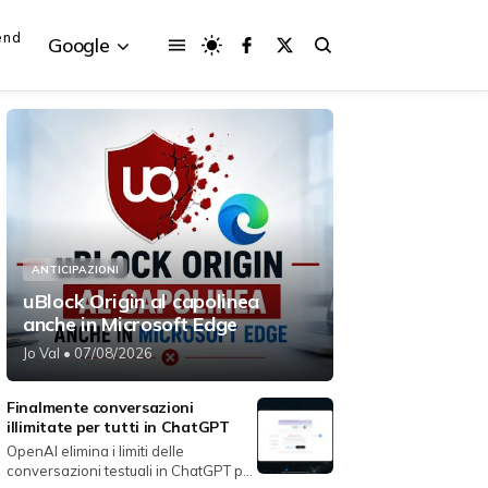
end
Google
{{POSTS[3].LABEL}}
{{POSTS[3].LABEL}}
{{posts[3].title}}
{{posts[3].title}}
ANTICIPAZIONI
uBlock Origin al capolinea
anche in Microsoft Edge
Jo Val
• 07/08/2026
Finalmente conversazioni
illimitate per tutti in ChatGPT
OpenAI elimina i limiti delle
conversazioni testuali in ChatGPT per