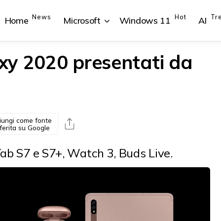
News
Hot
Tr
Home
Microsoft
Windows 11
AI
axy 2020 presentati da
{{POSTS[1].LABEL}}
{{POSTS[1].LABEL}}
{{POSTS[2].LABEL}}
{{POSTS[2].LABEL}}
{{posts[1].title}}
{{posts[1].title}}
{{posts[2].title}}
{{posts[2].title}}
iungi come fonte
ferita su Google
Tab S7 e S7+, Watch 3, Buds Live.