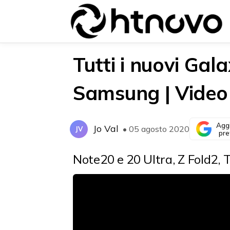
Tutti i nuovi Gal
Samsung | Video
{{POSTS[0].LABEL}}
{{POSTS[0].LABEL}}
{{posts[0].title}}
{{posts[0].title}}
Agg
Jo Val
• 05 agosto 2020
JV
pre
Note20 e 20 Ultra, Z Fold2, 