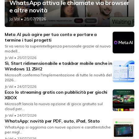
WhatsApp attiva le chiamate via browser
e altre novità
Jo Val
• 28/07/2026
Meta AI può agire per tuo conto e portare a
termine i tuoi progetti
Si va verso la superintelligenza personale grazie al nuovo
modell...
Jo Val
• 25/07/2026
Sì, Start ridimensionabile e taskbar mobile anche in
Windows 11 25H2
Microsoft conferma l'implementazione di tutte le novità del
2026...
Jo Val
• 24/07/2026
Ecco lo streaming gratis con pubblicità per giochi
XBOX
Microsoft lancia la nuova opzione di gioco gratuito sul
cloud per...
Jo Val
• 24/07/2026
WhatsApp: novità per PDF, auto, iPad, Stato
WhatsApp si aggiorna con nuove opzioni e caratteristiche
per migl...
Jo Val
• 23/07/2026