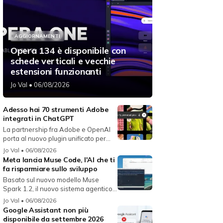
AGGIORNAMENTI
Opera 134 è disponibile con
schede verticali e vecchie
estensioni funzionanti
Jo Val
• 06/08/2026
Adesso hai 70 strumenti Adobe
integrati in ChatGPT
La partnership fra Adobe e OpenAI
porta al nuovo plugin unificato per...
Jo Val
• 06/08/2026
Meta lancia Muse Code, l'AI che ti
fa risparmiare sullo sviluppo
Basato sul nuovo modello Muse
Spark 1.2, il nuovo sistema agentico
fun...
Jo Val
• 06/08/2026
Google Assistant non più
disponibile da settembre 2026