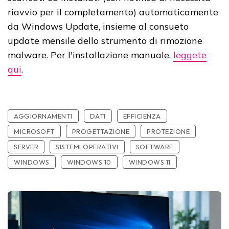
riavvio per il completamento) automaticamente
da Windows Update, insieme al consueto
update mensile dello strumento di rimozione
malware. Per l'installazione manuale,
leggete
qui
.
AGGIORNAMENTI
DATI
EFFICIENZA
MICROSOFT
PROGETTAZIONE
PROTEZIONE
SERVER
SISTEMI OPERATIVI
SOFTWARE
WINDOWS
WINDOWS 10
WINDOWS 11