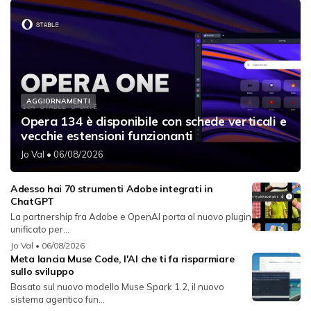
AGGIORNAMENTI
Opera 134 è disponibile con schede verticali e
vecchie estensioni funzionanti
Jo Val
• 06/08/2026
Adesso hai 70 strumenti Adobe integrati in
ChatGPT
La partnership fra Adobe e OpenAI porta al nuovo plugin
unificato per...
Jo Val
• 06/08/2026
Meta lancia Muse Code, l'AI che ti fa risparmiare
sullo sviluppo
Basato sul nuovo modello Muse Spark 1.2, il nuovo
sistema agentico fun...