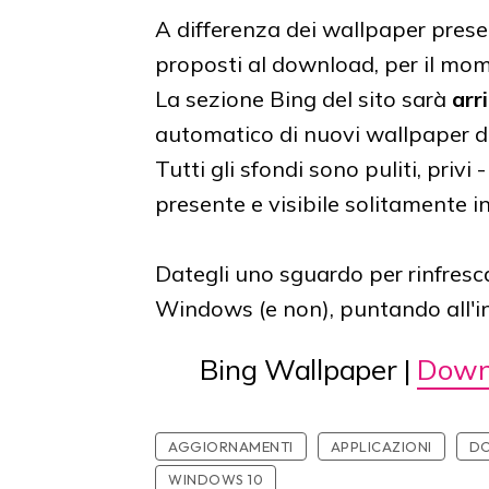
A differenza dei wallpaper present
proposti al download, per il mo
La sezione Bing del sito sarà
arr
automatico di nuovi wallpaper di
Tutti gli sfondi sono puliti, privi 
presente e visibile solitamente i
Dategli uno sguardo per rinfresca
Windows (e non), puntando all'i
Bing Wallpaper |
Down
AGGIORNAMENTI
APPLICAZIONI
D
WINDOWS 10