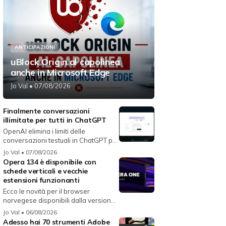
ANTICIPAZIONI
uBlock Origin al capolinea
anche in Microsoft Edge
Jo Val
• 07/08/2026
Finalmente conversazioni
illimitate per tutti in ChatGPT
OpenAI elimina i limiti delle
conversazioni testuali in ChatGPT per
i...
Jo Val
• 07/08/2026
Opera 134 è disponibile con
schede verticali e vecchie
estensioni funzionanti
Ecco le novità per il browser
norvegese disponibili dalla versione
134...
Jo Val
• 06/08/2026
Adesso hai 70 strumenti Adobe