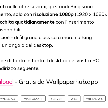
i nelle altre sezioni, gli sfondi Bing sono
mento, solo con
risoluzione 1080p
(1920 x 1080).
icchita quotidianamente
con l'inserimento
sponibili.
- cioè - di filigrana classica a marchio Bing
n un angolo del desktop.
re di tanto in tanto il desktop del vostro PC
ndirizzo seguente.
load
- Gratis da Wallpaperhub.app
OWNLOAD
MICROSOFT
SERVER
WEB
WINDOWS