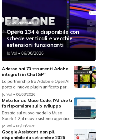
AGGIORNAMENTI
Opera 134 è disponibile con
schede verticali e vecchie
estensioni funzionanti
Jo Val
• 06/08/2026
Adesso hai 70 strumenti Adobe
integrati in ChatGPT
La partnership fra Adobe e OpenAI
porta al nuovo plugin unificato per...
Jo Val
• 06/08/2026
Meta lancia Muse Code, l'AI che ti
fa risparmiare sullo sviluppo
Basato sul nuovo modello Muse
Spark 1.2, il nuovo sistema agentico
fun...
Jo Val
• 06/08/2026
Google Assistant non più
disponibile da settembre 2026