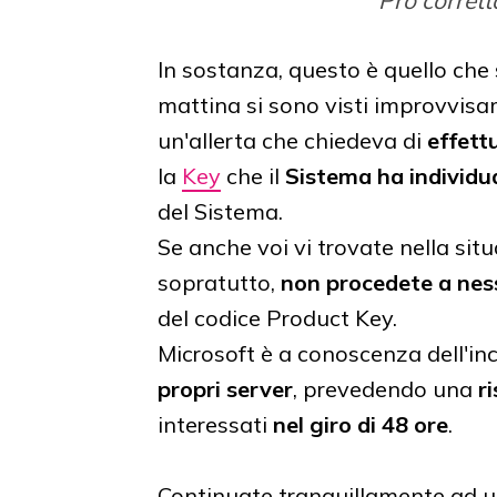
In sostanza, questo è quello che
mattina si sono visti improvvis
un'allerta che chiedeva di
effett
la
Key
che il
Sistema ha individu
del Sistema.
Se anche voi vi trovate nella si
sopratutto,
non procedete a nes
del codice Product Key.
Microsoft è a conoscenza dell'in
propri server
, prevedendo una
r
interessati
nel giro di 48 ore
.
Continuate tranquillamente ad uti