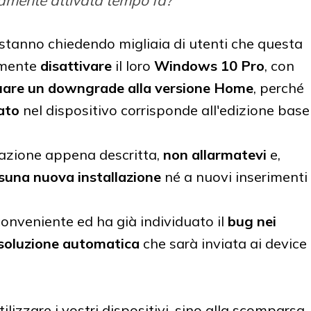
 stanno chiedendo migliaia di utenti che questa
amente
disattivare
il loro
Windows 10 Pro
, con
uare un downgrade alla versione Home
, perché
ato
nel dispositivo corrisponde all'edizione base
tuazione appena descritta,
non allarmatevi
e,
suna nuova installazione
né a nuovi inserimenti
conveniente ed ha già individuato il
bug nei
isoluzione automatica
che sarà inviata ai device
lizzare i vostri dispositivi, sino alla scomparsa