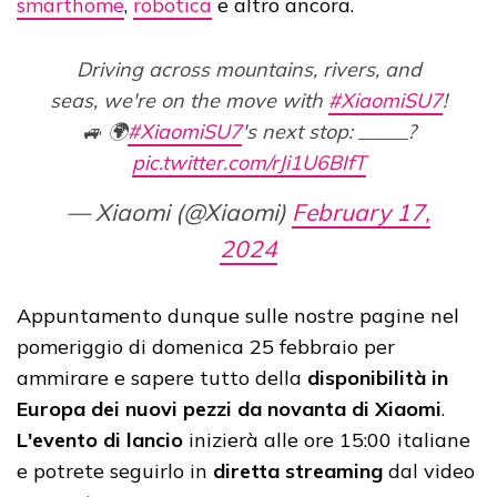
smarthome
,
robotica
e altro ancora.
Driving across mountains, rivers, and
seas, we're on the move with
#XiaomiSU7
!
🚙 🌍
#XiaomiSU7
's next stop: _____?
pic.twitter.com/rJi1U6BIfT
— Xiaomi (@Xiaomi)
February 17,
2024
Appuntamento dunque sulle nostre pagine nel
pomeriggio di domenica 25 febbraio per
ammirare e sapere tutto della
disponibilità in
Europa dei nuovi pezzi da novanta di Xiaomi
.
L'evento di lancio
inizierà alle ore 15:00 italiane
e potrete seguirlo in
diretta streaming
dal video