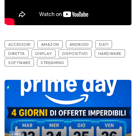
ACCESSORI
AMAZON
ANDROID
DATI
DIRETTA
DISPLAY
DISPOSITIVO
HARDWARE
SOFTWARE
STREAMING
2-IN-1