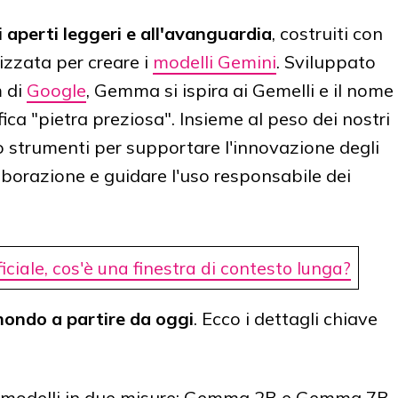
aperti leggeri e all'avanguardia
, costruiti con
lizzata per creare i
modelli Gemini
. Sviluppato
m di
Google
, Gemma si ispira ai Gemelli e il nome
ifica "pietra preziosa". Insieme al peso dei nostri
o strumenti per supportare l'innovazione degli
aborazione e guidare l'uso responsabile dei
ficiale, cos'è una finestra di contesto lunga?
mondo a partire da oggi
. Ecco i dettagli chiave
ei modelli in due misure: Gemma 2B e Gemma 7B.