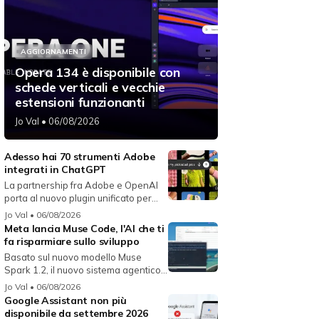
AGGIORNAMENTI
Opera 134 è disponibile con
schede verticali e vecchie
estensioni funzionanti
Jo Val
• 06/08/2026
Adesso hai 70 strumenti Adobe
integrati in ChatGPT
La partnership fra Adobe e OpenAI
porta al nuovo plugin unificato per...
Jo Val
• 06/08/2026
Meta lancia Muse Code, l'AI che ti
fa risparmiare sullo sviluppo
Basato sul nuovo modello Muse
Spark 1.2, il nuovo sistema agentico
fun...
Jo Val
• 06/08/2026
Google Assistant non più
disponibile da settembre 2026