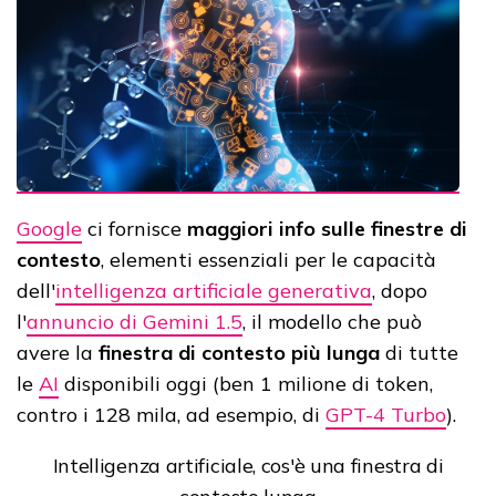
Google
ci fornisce
maggiori info sulle finestre di
contesto
, elementi essenziali per le capacità
dell'
intelligenza artificiale generativa
, dopo
l'
annuncio di Gemini 1.5
, il modello che può
avere la
finestra di contesto più lunga
di tutte
le
AI
disponibili oggi (ben 1 milione di token,
contro i 128 mila, ad esempio, di
GPT-4 Turbo
).
Intelligenza artificiale, cos'è una finestra di