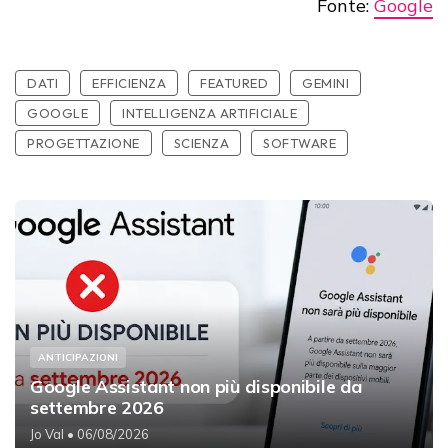
Fonte:
Google
DATI
EFFICIENZA
FEATURED
GEMINI
GOOGLE
INTELLIGENZA ARTIFICIALE
PROGETTAZIONE
SCIENZA
SOFTWARE
ANTICIPAZIONI
Google Assistant non più disponibile da
settembre 2026
Jo Val
• 06/08/2026