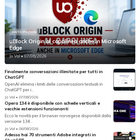
ANTICIPAZIONI
uBlock Origin al capolinea anche in Microsoft
Edge
Jo Val
• 07/08/2026
Finalmente conversazioni illimitate per tutti in
ChatGPT
OpenAI elimina i limiti delle conversazioni testuali in
ChatGPT per i...
Jo Val
• 07/08/2026
Opera 134 è disponibile con schede verticali e
vecchie estensioni funzionanti
Ecco le novità per il browser norvegese disponibili dalla
versione 134...
Jo Val
• 06/08/2026
Adesso hai 70 strumenti Adobe integrati in