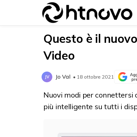
Questo è il nuov
Video
{{POSTS[0].LABEL}}
{{POSTS[0].LABEL}}
{{posts[0].title}}
{{posts[0].title}}
Agg
Jo Val
• 18 ottobre 2021
JV
pr
Nuovi modi per connettersi c
più intelligente su tutti i disp