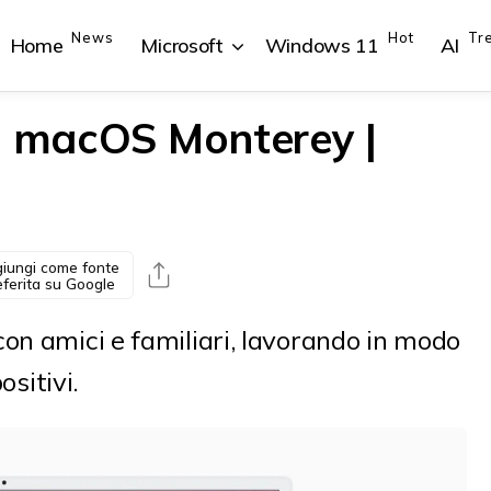
News
Hot
Tr
Home
Microsoft
Windows 11
AI
o macOS Monterey |
{{POSTS[1].LABEL}}
{{POSTS[1].LABEL}}
{{POSTS[2].LABEL}}
{{POSTS[2].LABEL}}
{{posts[1].title}}
{{posts[1].title}}
{{posts[2].title}}
{{posts[2].title}}
iungi come fonte
eferita su Google
on amici e familiari, lavorando in modo
ositivi.