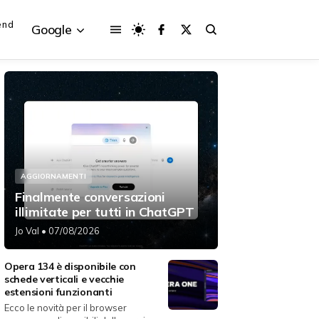
end
Google
{{POSTS[3].LABEL}}
{{POSTS[3].LABEL}}
{{posts[3].title}}
{{posts[3].title}}
AGGIORNAMENTI
Finalmente conversazioni
illimitate per tutti in ChatGPT
Jo Val
• 07/08/2026
Opera 134 è disponibile con
schede verticali e vecchie
estensioni funzionanti
Ecco le novità per il browser