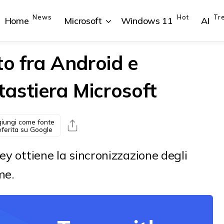
News
Hot
Tr
Home
Microsoft
Windows 11
AI
to fra Android e
astiera Microsoft
{{POSTS[1].LABEL}}
{{POSTS[1].LABEL}}
{{POSTS[2].LABEL}}
{{POSTS[2].LABEL}}
{{posts[1].title}}
{{posts[1].title}}
{{posts[2].title}}
{{posts[2].title}}
iungi come fonte
eferita su Google
ey ottiene la sincronizzazione degli
me.