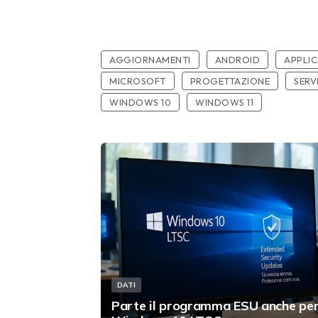
AGGIORNAMENTI
ANDROID
APPLIC
MICROSOFT
PROGETTAZIONE
SERV
WINDOWS 10
WINDOWS 11
DATI
Parte il programma ESU anche pe