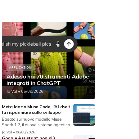
APPLICAZIONI
Adesso hai 70 strumenti Adobe
integrati in ChatGPT
Jo Val
• 06/08/2026
Meta lancia Muse Code, l'AI che ti
fa risparmiare sullo sviluppo
Basato sul nuovo modello Muse
Spark 1.2, il nuovo sistema agentico
fun...
Jo Val
• 06/08/2026
Google Assistant non più