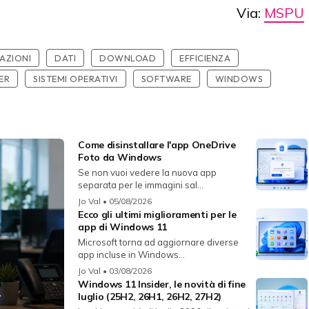
Via:
MSPU
AZIONI
DATI
DOWNLOAD
EFFICIENZA
ER
SISTEMI OPERATIVI
SOFTWARE
WINDOWS
Come disinstallare l'app OneDrive
Foto da Windows
Se non vuoi vedere la nuova app
separata per le immagini sal...
Jo Val
• 05/08/2026
Ecco gli ultimi miglioramenti per le
app di Windows 11
Microsoft torna ad aggiornare diverse
app incluse in Windows...
Jo Val
• 03/08/2026
Windows 11 Insider, le novità di fine
r
luglio (25H2, 26H1, 26H2, 27H2)