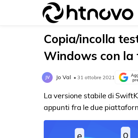
Copia/incolla tes
Windows con la t
{{POSTS[0].LABEL}}
{{POSTS[0].LABEL}}
{{posts[0].title}}
{{posts[0].title}}
Agg
Jo Val
• 31 ottobre 2021
JV
pr
La versione stabile di SwiftK
appunti fra le due piattafor