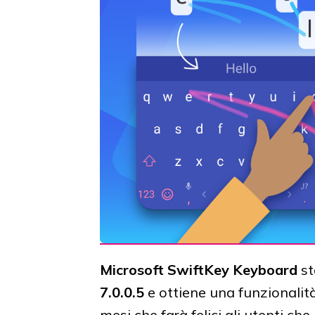
Microsoft SwiftKey
Keyboard
st
7.0.0.5
e ottiene una funzionalità
mesi che farà felici gli utenti che