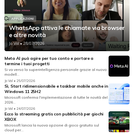
APPLICAZIONI
WhatsApp attiva le chiamate via browser
e altre novità
Jo Val
• 28/07/2026
Meta AI può agire per tuo conto e portare a
termine i tuoi progetti
Si va verso la superintelligenza personale grazie al nuovo
modell...
Jo Val
• 25/07/2026
Sì, Start ridimensionabile e taskbar mobile anche in
Windows 11 25H2
Microsoft conferma l'implementazione di tutte le novità del
2026...
Jo Val
• 24/07/2026
Ecco lo streaming gratis con pubblicità per giochi
XBOX
Microsoft lancia la nuova opzione di gioco gratuito sul
cloud per...