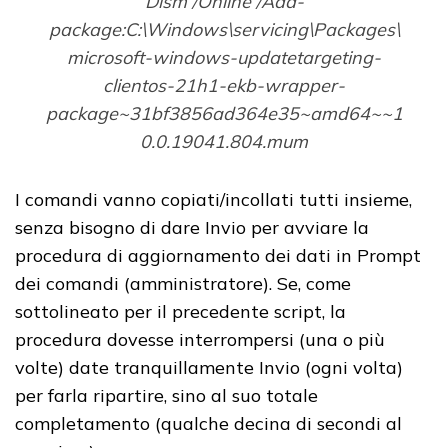
Dism /Online /Add-
package:C:\Windows\servicing\Packages\
microsoft-windows-updatetargeting-
clientos-21h1-ekb-wrapper-
package~31bf3856ad364e35~amd64~~1
0.0.19041.804.mum
I comandi vanno copiati/incollati tutti insieme,
senza bisogno di dare Invio per avviare la
procedura di aggiornamento dei dati in Prompt
dei comandi (amministratore). Se, come
sottolineato per il precedente script, la
procedura dovesse interrompersi (una o più
volte) date tranquillamente Invio (ogni volta)
per farla ripartire, sino al suo totale
completamento (qualche decina di secondi al