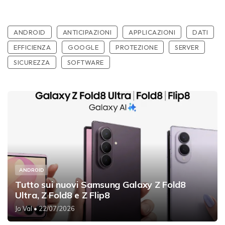
ANDROID
ANTICIPAZIONI
APPLICAZIONI
DATI
EFFICIENZA
GOOGLE
PROTEZIONE
SERVER
SICUREZZA
SOFTWARE
ANDROID
Tutto sui nuovi Samsung Galaxy Z Fold8
Ultra, Z Fold8 e Z Flip8
Jo Val
• 22/07/2026