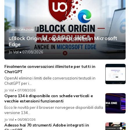
ANTICIPAZIONI
uBlock Origin al capolinea anche in Microsoft
Edge
Jo Val
• 07/08/2026
Finalmente conversazioni illimitate per tutti in
ChatGPT
OpenAI elimina i limiti delle conversazioni testuali in
ChatGPT per i...
Jo Val
• 07/08/2026
Opera 134 è disponibile con schede verticali e
vecchie estensioni funzionanti
Ecco le novità per il browser norvegese disponibili dalla
versione 134...
Jo Val
• 06/08/2026
Adesso hai 70 strumenti Adobe integrati in