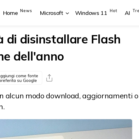
News
Hot
Tr
Home
Microsoft
Windows 11
AI
 di disinstallare Flash
ine dell'anno
{{POSTS[1].LABEL}}
{{POSTS[1].LABEL}}
{{POSTS[2].LABEL}}
{{POSTS[2].LABEL}}
{{posts[1].title}}
{{posts[1].title}}
{{posts[2].title}}
{{posts[2].title}}
ggiungi come fonte
preferita su Google
 in alcun modo download, aggiornamenti o
n.