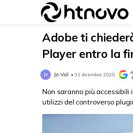
Adobe ti chiederà
Player entro la f
{{POSTS[0].LABEL}}
{{POSTS[0].LABEL}}
{{posts[0].title}}
{{posts[0].title}}
A
Jo Val
• 31 dicembre 2020
JV
Non saranno più accessibili
utilizzi del controverso plugi