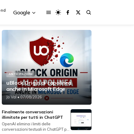
end
Google
{{POSTS[3].LABEL}}
{{POSTS[3].LABEL}}
{{posts[3].title}}
{{posts[3].title}}
ANTICIPAZIONI
uBlock Origin al capolinea
anche in Microsoft Edge
Jo Val
• 07/08/2026
Finalmente conversazioni
illimitate per tutti in ChatGPT
OpenAI elimina i limiti delle
conversazioni testuali in ChatGPT per