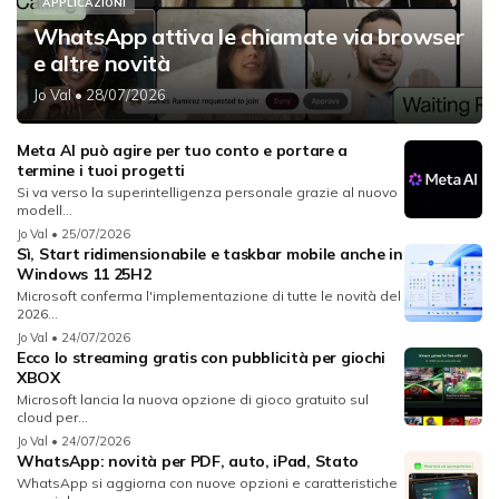
APPLICAZIONI
WhatsApp attiva le chiamate via browser
e altre novità
Jo Val
• 28/07/2026
Meta AI può agire per tuo conto e portare a
termine i tuoi progetti
Si va verso la superintelligenza personale grazie al nuovo
modell...
Jo Val
• 25/07/2026
Sì, Start ridimensionabile e taskbar mobile anche in
Windows 11 25H2
Microsoft conferma l'implementazione di tutte le novità del
2026...
Jo Val
• 24/07/2026
Ecco lo streaming gratis con pubblicità per giochi
XBOX
Microsoft lancia la nuova opzione di gioco gratuito sul
cloud per...
Jo Val
• 24/07/2026
WhatsApp: novità per PDF, auto, iPad, Stato
WhatsApp si aggiorna con nuove opzioni e caratteristiche