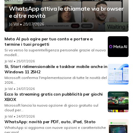
WhatsApp attiva le chiamate via browser
e altre novità
Jo Val
• 28/07/2026
Meta AI può agire per tuo conto e portare a
termine i tuoi progetti
Si va verso la superintelligenza personale grazie al nuovo
modell...
Jo Val
• 25/07/2026
Sì, Start ridimensionabile e taskbar mobile anche in
Windows 11 25H2
Microsoft conferma l'implementazione di tutte le novità del
2026...
Jo Val
• 24/07/2026
Ecco lo streaming gratis con pubblicità per giochi
XBOX
Microsoft lancia la nuova opzione di gioco gratuito sul
cloud per...
Jo Val
• 24/07/2026
WhatsApp: novità per PDF, auto, iPad, Stato
WhatsApp si aggiorna con nuove opzioni e caratteristiche
per migl...