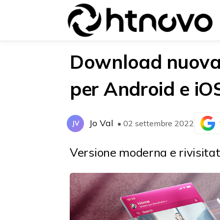
Download nuova 
per Android e iO
{{POSTS[0].LABEL}}
{{POSTS[0].LABEL}}
{{posts[0].title}}
{{posts[0].title}}
Jo Val
• 02 settembre 2022
JV
Versione moderna e rivisitat