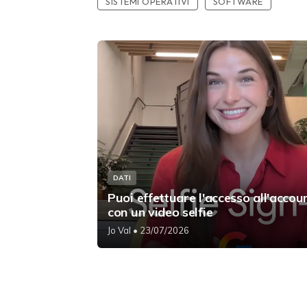
SISTEMI OPERATIVI
SOFTWARE
DATI
Puoi effettuare l'accesso all'acco
con un video selfie
Jo Val
• 23/07/2026