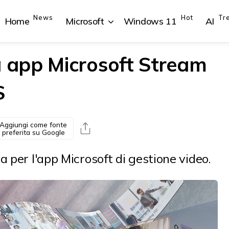
News
Hot
Tr
Home
Microsoft
Windows 11
AI
app Microsoft Stream
S
{{POSTS[1].LABEL}}
{{POSTS[1].LABEL}}
{{POSTS[2].LABEL}}
{{POSTS[2].LABEL}}
{{posts[1].title}}
{{posts[1].title}}
{{posts[2].title}}
{{posts[2].title}}
Aggiungi come fonte
preferita su Google
a per l'app Microsoft di gestione video.