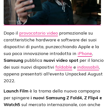
Dopo il
provocatorio video
promozionale su
caratteristiche hardware e software dei suoi
dispositivi di punta, punzecchiando Apple e la
sua poca innovazione introdotta in
iPhone
,
Samsung
pubblica
nuovi video spot
per il lancio
dei suoi nuovi dispositivi
foldable
e
indossabili
,
appena presentati all'evento Unpacked August
2022.
Launch Film
è la trama della nuova campagna
per spingere
i nuovi Samsung Z Fold4, Z Flip4 e
Watch5
sul mercato internazionale, con anche