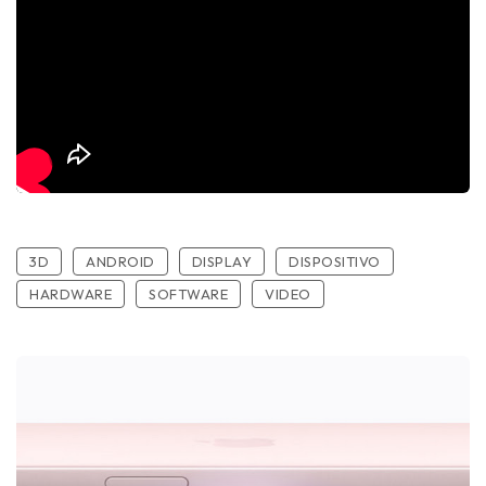
3D
ANDROID
DISPLAY
DISPOSITIVO
HARDWARE
SOFTWARE
VIDEO