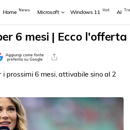
News
Hot
Tr
Home
Microsoft
Windows 11
AI
r 6 mesi | Ecco l'offerta
Aggiungi come fonte
{{POSTS[1].LABEL}}
{{POSTS[1].LABEL}}
{{POSTS[2].LABEL}}
{{POSTS[2].LABEL}}
preferita su Google
{{posts[1].title}}
{{posts[1].title}}
{{posts[2].title}}
{{posts[2].title}}
 prossimi 6 mesi, attivabile sino al 2