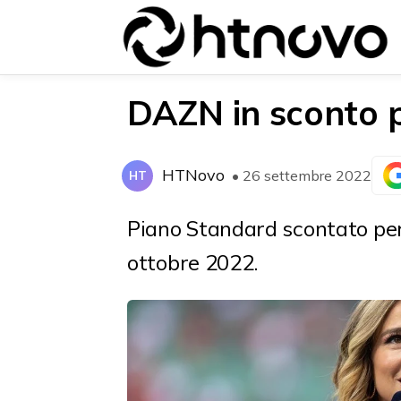
DAZN in sconto pe
HTNovo
• 26 settembre 2022
HT
{{POSTS[0].LABEL}}
{{POSTS[0].LABEL}}
{{posts[0].title}}
{{posts[0].title}}
Piano Standard scontato per i
ottobre 2022.