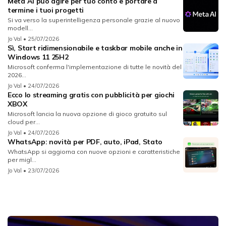
Meta AI può agire per tuo conto e portare a
termine i tuoi progetti
Si va verso la superintelligenza personale grazie al nuovo
modell...
Jo Val
• 25/07/2026
Sì, Start ridimensionabile e taskbar mobile anche in
Windows 11 25H2
Microsoft conferma l'implementazione di tutte le novità del
2026...
Jo Val
• 24/07/2026
Ecco lo streaming gratis con pubblicità per giochi
XBOX
Microsoft lancia la nuova opzione di gioco gratuito sul
cloud per...
Jo Val
• 24/07/2026
WhatsApp: novità per PDF, auto, iPad, Stato
WhatsApp si aggiorna con nuove opzioni e caratteristiche
per migl...
Jo Val
• 23/07/2026