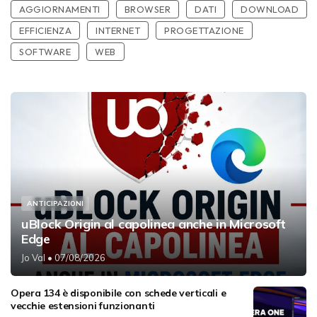
AGGIORNAMENTI
BROWSER
DATI
DOWNLOAD
EFFICIENZA
INTERNET
PROGETTAZIONE
SOFTWARE
WEB
ANTICIPAZIONI
uBlock Origin al capolinea anche in Microsoft
Edge
Jo Val
• 07/08/2026
Opera 134 è disponibile con schede verticali e
vecchie estensioni funzionanti