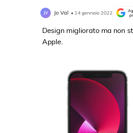
Ag
Jo Val
• 14 gennaio 2022
JV
p
Design migliorato ma non st
Apple.