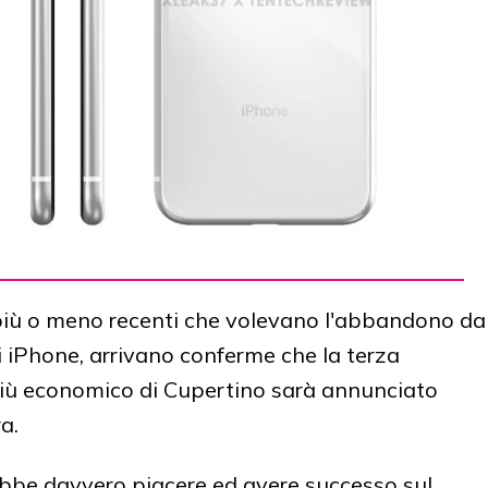
più o meno recenti che volevano l'abbandono da
i iPhone, arrivano conferme che la terza
iù economico di Cupertino sarà annunciato
a.
rebbe davvero piacere ed avere successo sul