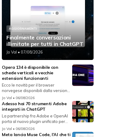
AGGIORNAMENTI
Finalmente conversazioni
illimitate per tutti in ChatGPT
Jo Val
• 07/08/2026
Opera 134 è disponibile con
schede verticali e vecchie
estensioni funzionanti
Ecco le novità per il browser
norvegese disponibili dalla versione
134...
Jo Val
• 06/08/2026
Adesso hai 70 strumenti Adobe
integrati in ChatGPT
La partnership fra Adobe e OpenAI
porta al nuovo plugin unificato per...
Jo Val
• 06/08/2026
Meta lancia Muse Code, l'AI che ti