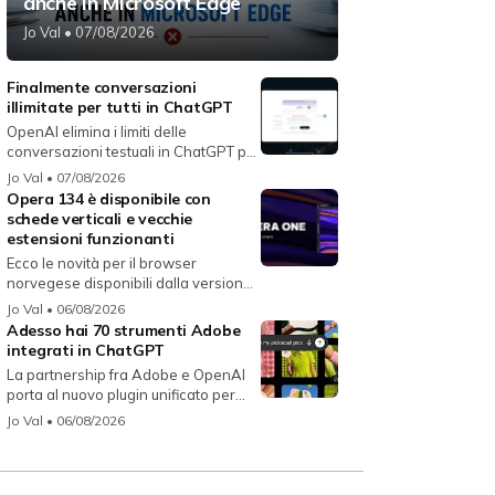
anche in Microsoft Edge
Jo Val
• 07/08/2026
Finalmente conversazioni
illimitate per tutti in ChatGPT
OpenAI elimina i limiti delle
conversazioni testuali in ChatGPT per
i...
Jo Val
• 07/08/2026
Opera 134 è disponibile con
schede verticali e vecchie
estensioni funzionanti
Ecco le novità per il browser
norvegese disponibili dalla versione
134...
Jo Val
• 06/08/2026
Adesso hai 70 strumenti Adobe
integrati in ChatGPT
La partnership fra Adobe e OpenAI
porta al nuovo plugin unificato per...
Jo Val
• 06/08/2026