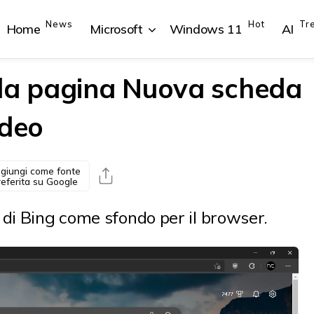
News
Hot
Tr
Home
Microsoft
Windows 11
AI
 la pagina Nuova scheda
ideo
{{POSTS[1].LABEL}}
{{POSTS[1].LABEL}}
{{POSTS[2].LABEL}}
{{POSTS[2].LABEL}}
{{posts[1].title}}
{{posts[1].title}}
{{posts[2].title}}
{{posts[2].title}}
giungi come fonte
referita su Google
di Bing come sfondo per il browser.