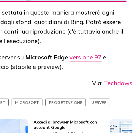
e
settata in questa maniera mostrerà ogni
agli sfondi quotidiani di Bing. Potrà essere
 continua riproduzione (c'è tuttavia anche il
 l'esecuzione).
 server su
Microsoft Edge
versione 97
e
ascio (stabile e preview).
Via:
Techdows
NET
MICROSOFT
PROGETTAZIONE
SERVER
Accedi al browser Microsoft con
account Google