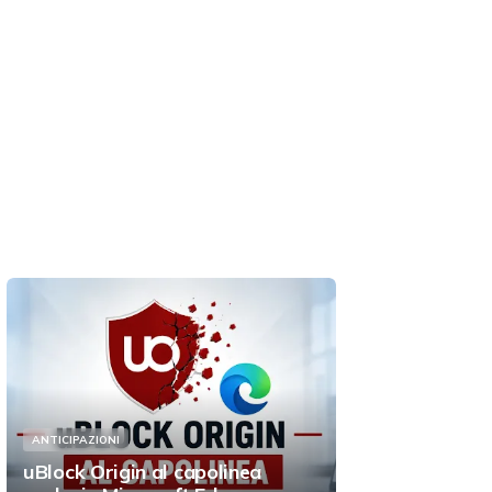
ANTICIPAZIONI
uBlock Origin al capolinea