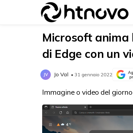
Microsoft anima
di Edge con un v
{{POSTS[0].LABEL}}
{{POSTS[0].LABEL}}
{{posts[0].title}}
{{posts[0].title}}
Ag
Jo Val
• 31 gennaio 2022
JV
p
Immagine o video del giorno 