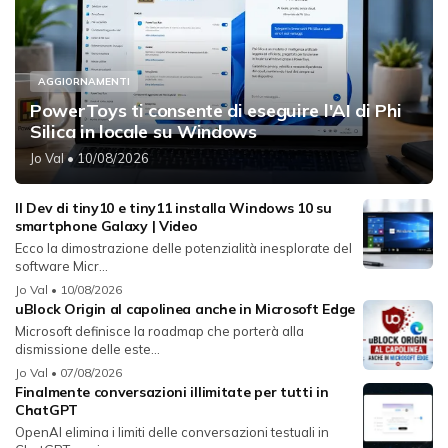
AGGIORNAMENTI
PowerToys ti consente di eseguire l'AI di Phi
Silica in locale su Windows
Jo Val
• 10/08/2026
Il Dev di tiny10 e tiny11 installa Windows 10 su
smartphone Galaxy | Video
Ecco la dimostrazione delle potenzialità inesplorate del
software Micr...
Jo Val
• 10/08/2026
uBlock Origin al capolinea anche in Microsoft Edge
Microsoft definisce la roadmap che porterà alla
dismissione delle este...
Jo Val
• 07/08/2026
Finalmente conversazioni illimitate per tutti in
ChatGPT
OpenAI elimina i limiti delle conversazioni testuali in