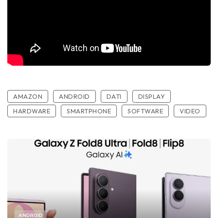
AMAZON
ANDROID
DATI
DISPLAY
HARDWARE
SMARTPHONE
SOFTWARE
VIDEO
ANDROID