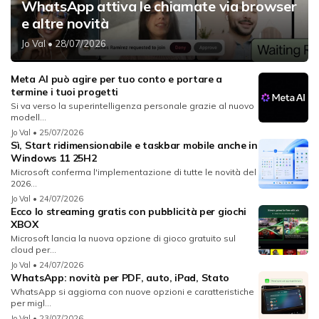
WhatsApp attiva le chiamate via browser
e altre novità
Jo Val
• 28/07/2026
Meta AI può agire per tuo conto e portare a
termine i tuoi progetti
Si va verso la superintelligenza personale grazie al nuovo
modell...
Jo Val
• 25/07/2026
Sì, Start ridimensionabile e taskbar mobile anche in
Windows 11 25H2
Microsoft conferma l'implementazione di tutte le novità del
2026...
Jo Val
• 24/07/2026
Ecco lo streaming gratis con pubblicità per giochi
XBOX
Microsoft lancia la nuova opzione di gioco gratuito sul
cloud per...
Jo Val
• 24/07/2026
WhatsApp: novità per PDF, auto, iPad, Stato
WhatsApp si aggiorna con nuove opzioni e caratteristiche
per migl...
Jo Val
• 23/07/2026