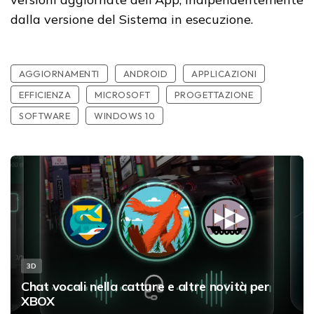
dalla versione del Sistema in esecuzione.
AGGIORNAMENTI
ANDROID
APPLICAZIONI
EFFICIENZA
MICROSOFT
PROGETTAZIONE
SOFTWARE
WINDOWS 10
3D
Chat vocali nella catture e altre novità per
XBOX