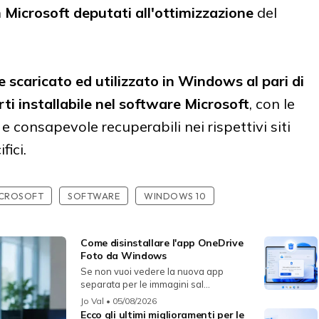
n Microsoft deputati all'ottimizzazione
del
 scaricato ed utilizzato in Windows al pari di
ti installabile nel software Microsoft
, con le
 e consapevole recuperabili nei rispettivi siti
fici.
CROSOFT
SOFTWARE
WINDOWS 10
Come disinstallare l'app OneDrive
Foto da Windows
Se non vuoi vedere la nuova app
separata per le immagini sal...
Jo Val
• 05/08/2026
Ecco gli ultimi miglioramenti per le