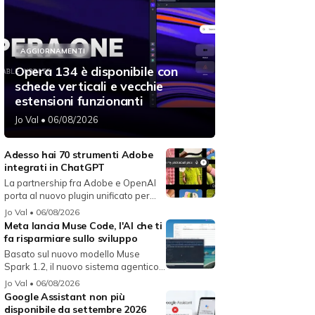
AGGIORNAMENTI
Opera 134 è disponibile con
schede verticali e vecchie
estensioni funzionanti
Jo Val
• 06/08/2026
Adesso hai 70 strumenti Adobe
integrati in ChatGPT
La partnership fra Adobe e OpenAI
porta al nuovo plugin unificato per...
Jo Val
• 06/08/2026
Meta lancia Muse Code, l'AI che ti
fa risparmiare sullo sviluppo
Basato sul nuovo modello Muse
Spark 1.2, il nuovo sistema agentico
fun...
Jo Val
• 06/08/2026
Google Assistant non più
disponibile da settembre 2026